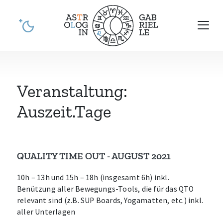
Skip
to
content
in Graz,
GABRIELLE
Erstellung von
Horoskopen
Veranstaltung:
Auszeit.Tage
QUALITY TIME OUT - AUGUST 2021
10h – 13h und 15h – 18h (insgesamt 6h) inkl.
Benützung aller Bewegungs-Tools, die für das QTO
relevant sind (z.B. SUP Boards, Yogamatten, etc.) inkl.
aller Unterlagen