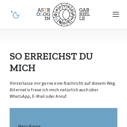
Skip
to
content
in Graz,
GABRIELLE
Erstellung von
Horoskopen
SO ERREICHST DU
MICH
Hinterlasse mir gerne eine Nachricht auf diesem Weg.
Alternativ freue ich mich natürlich auch über
WhatsApp, E-Mail oder Anruf.
Mein Name