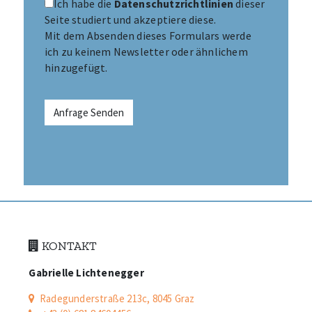
Ich habe die
Datenschutz­richtlinien
dieser
Seite studiert und akzeptiere diese.
Mit dem Absenden dieses Formulars werde
ich zu keinem Newsletter oder ähnlichem
hinzugefügt.
Alternative:
KONTAKT
Gabrielle Lichtenegger
Radegunderstraße 213c, 8045 Graz